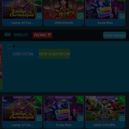
Lamp of Cor...
Chinchirorin
Soda Man
IDNSLOT
Lihat Semua
PROMO
Lamp of Cor...
Soda Man
2026 GOLDEN...