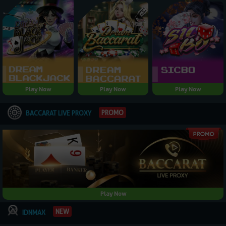
Play Now
Play Now
Play Now
PROMO
BACCARAT LIVE PROXY
Play Now
NEW
IDNMAX