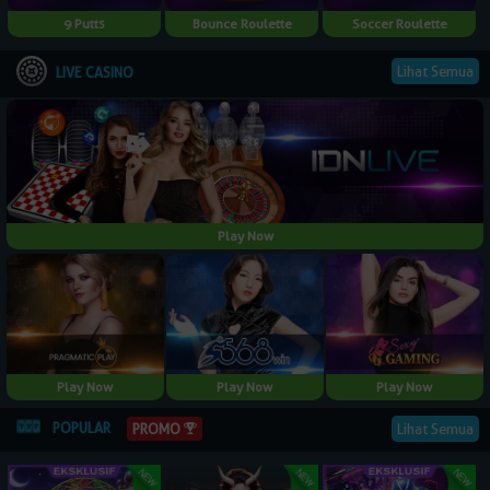
9 Putts
Bounce Roulette
Soccer Roulette
Lihat Semua
LIVE CASINO
Play Now
Play Now
Play Now
Play Now
POPULAR
Lihat Semua
PROMO