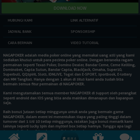
HUBUNGI KAMI
LINK ALTERNATIF
JADWAL BANK
SPONSORSHIP
CARA BERMAIN
VIDEO TUTORIAL
NAGAPOKER
adalah media poker online yang memakai uang asli yang kami
sediakan khusus untuk para pecinta poker online. Dengan beraneka ragam
permainan seperti Texas Poker, Domino Dealer, Bandar Ceme, Ceme Keliling,
Dominobet, Capsa Susun, Bandar Capsa, Blackjack, Omaha, Super10,
Superbull, QQspirit, Slots, IDNLIVE, Togel dan E-SPORT, sportbook, E-lottery
dan MM Tangkas. Hanya dengan 1 akun di situs kami anda sudah bisa
bermain semua fitur permainan di
NAGAPOKER
.
Kami mengutamakan semua member
NAGAPOKER
di support oleh perangkat
seperti android dan IOS yang bisa anda mainkan dimanapun dan kapanpun
saja.
Raih bonus jutaan setiap minggunya untuk anda yang bermain game
NAGAPOKER
, dalam event ini menentukan siapa yang paling tinggi dalam
turnover dari 1 s/d 10 setiap minggunya, rasakan juga bonus menarik kami
lainnya seperti lucky spin dan mysteri box setiap harinya. Tunggu apa lagi
segera daftarkan diri anda dan raih hadiahnya!