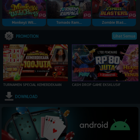
Monkeys Wil...
Tornado Ram...
Zombie Blas...
Lihat Semua
PROMOTION
TURNAMEN SPECIAL KEMERDEKAAN
CASH DROP GAME EKSKLUSIF
DOWNLOAD