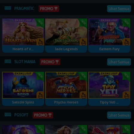
PRAGMATIC
Lihat Semua
PROMO
Hearts of V...
Jade Legends
Eastern Fury
SLOT MANIA
Lihat Semua
PROMO
Satoshi Spins
Psycho Heroes
Tipsy Yeti ...
PGSOFT
Lihat Semua
PROMO