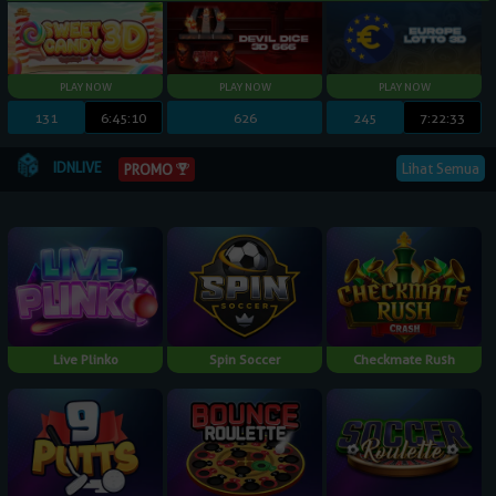
131
6:45:9
626
245
7:22:32
IDNLIVE
Lihat Semua
PROMO
Live Plinko
Spin Soccer
Checkmate Rush