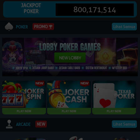
JACKPOT
800,171,514
POKER
© 2026 NagaPoker. All Rights Reserved | 18+
Lihat Semua
PROMO
POKER
Lihat Semua
NEW
ARCADE